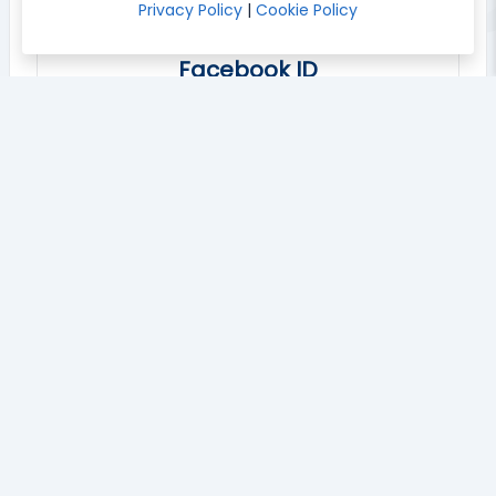
Privacy Policy
|
Cookie Policy
Facebook ID
Tool per rintracciare il Facebook ID
What Is My Browser
Tool per analizzare Browser e Versione utilizzata