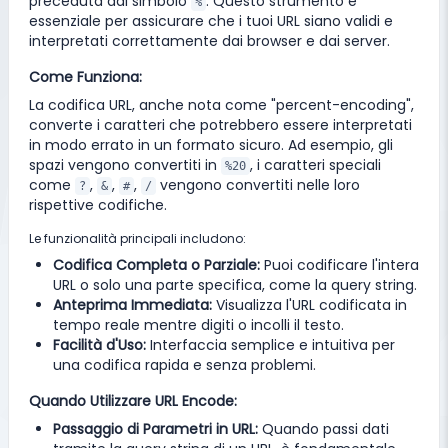
preceduta dal simbolo
. Questo strumento è
%
essenziale per assicurare che i tuoi URL siano validi e
interpretati correttamente dai browser e dai server.
Come Funziona:
La codifica URL, anche nota come "percent-encoding",
converte i caratteri che potrebbero essere interpretati
in modo errato in un formato sicuro. Ad esempio, gli
spazi vengono convertiti in
, i caratteri speciali
%20
come
,
,
,
vengono convertiti nelle loro
?
&
#
/
rispettive codifiche.
Le funzionalità principali includono:
Codifica Completa o Parziale:
Puoi codificare l'intera
URL o solo una parte specifica, come la query string.
Anteprima Immediata:
Visualizza l'URL codificata in
tempo reale mentre digiti o incolli il testo.
Facilità d'Uso:
Interfaccia semplice e intuitiva per
una codifica rapida e senza problemi.
Quando Utilizzare URL Encode:
Passaggio di Parametri in URL:
Quando passi dati