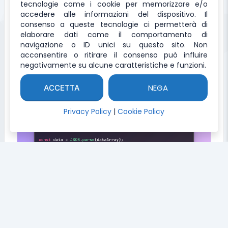
TSV to JSON
tecnologie come i cookie per memorizzare e/o
accedere alle informazioni del dispositivo. Il
Tool per convertire il codice TSV in JSON
consenso a queste tecnologie ci permetterà di
elaborare dati come il comportamento di
navigazione o ID unici su questo sito. Non
acconsentire o ritirare il consenso può influire
negativamente su alcune caratteristiche e funzioni.
NEGA
ACCETTA
Privacy Policy
|
Cookie Policy
JSON to TSV
Tool per convertire il codice JSON in TSV